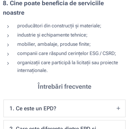
8. Cine poate beneficia de serviciile
noastre
producători din construcții și materiale;
industrie și echipamente tehnice;
mobilier, ambalaje, produse finite;
companii care răspund cerințelor ESG / CSRD;
organizații care participă la licitații sau proiecte
internaționale.
Întrebări frecvente
1. Ce este un EPD?
Un EPD (Environmental Product Declaration)
este un document standardizat care prezintă
2. Care este diferența dintre EPD și