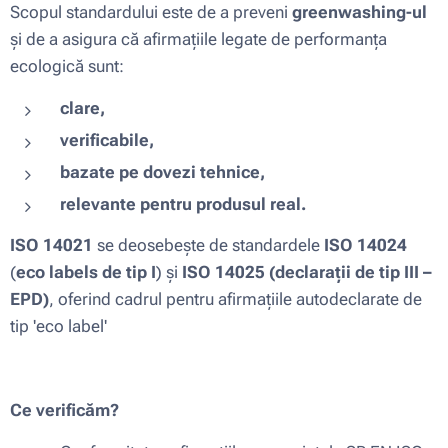
Scopul standardului este de a preveni
greenwashing-ul
și de a asigura că afirmațiile legate de performanța
ecologică sunt:
clare,
verificabile,
bazate pe dovezi tehnice,
relevante pentru produsul real.
ISO 14021
se deosebește de standardele
ISO 14024
(
eco labels de tip I
) și
ISO 14025 (declarații de tip III –
EPD)
, oferind cadrul pentru afirmațiile autodeclarate de
tip 'eco label'
Ce verificăm?