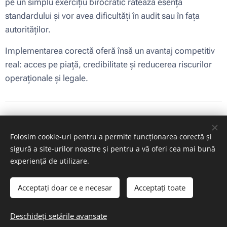
pe un simplu exercițiu birocratic ratează esența
standardului și vor avea dificultăți în audit sau în fața
autorităților.
Implementarea corectă oferă însă un avantaj competitiv
real: acces pe piață, credibilitate și reducerea riscurilor
operaționale și legale.
Share
Folosim cookie-uri pentru a permite funcționarea corectă și
sigură a site-urilor noastre și pentru a vă oferi cea mai bună
experiență de utilizare.
2014 - 2026 © GCERTI ROMANIA
Acceptați doar ce e necesar
Acceptați toate
Certificare ISO ● Sustenabilitate și evaluare GES
Politica de confidențialitate
Politica cookies
Cookie-uri
●
Deschideți setările avansate